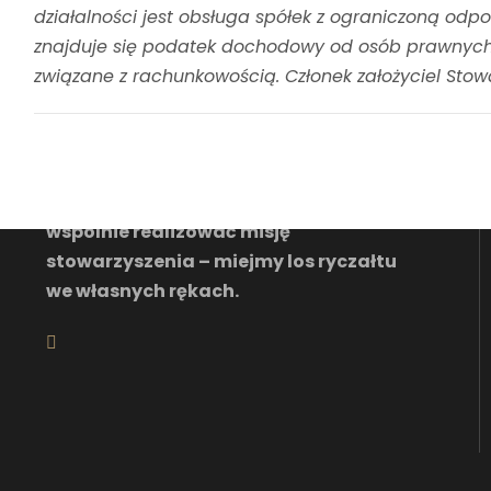
działalności jest obsługa spółek z ograniczoną odp
znajduje się podatek dochodowy od osób prawnych
związane z rachunkowością. Członek założyciel Stow
Zapraszamy wszystkich
zainteresowanych ryczałtem by
wspólnie realizować misję
stowarzyszenia – miejmy los ryczałtu
we własnych rękach.