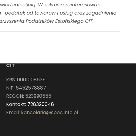
owiedzialnością. W zakresie zainteresowań
, podatek od towarów i usług oraz zagadnienia
arzyszenia Podatników Estońskiego CIT.
Kontakt
Stowarzyszenie Podatników Estońskiego
CIT
KRS: 0001008635
NIP: 6452578887
REGON: 523990555
Kontakt: 728320048
Email: kancelaria@spec.info.pl